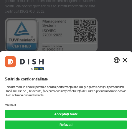
și este la curent cu standardele internaționale. Sistemul
nostru de management al securității informațiilor este
Contact
certificat ISO 27001:2022.
© Copyright
Aviz
Informații
Confidențialitate
Configurați
dish.co 2026
legal
juridice
cookie-urile