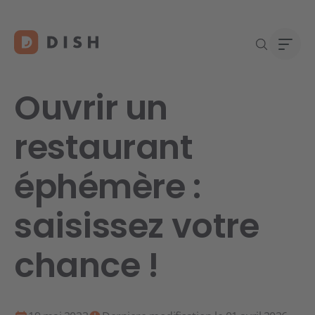
Ouvrir un
restaurant
Vous 
À pro
éphémère :
Assis
Carri
Conta
saisissez votre
chance !