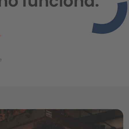
mo funciona.
+
e