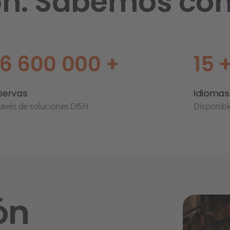
ión. Sabemos có
6 600 000 +
15 
servas
Idiomas
ravés de soluciones DISH
Disponibl
ón