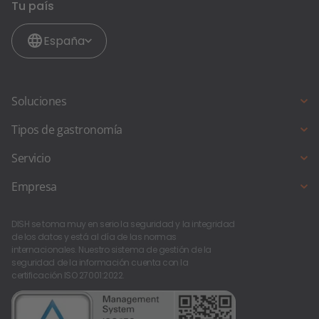
Tu país
España
Soluciones
Sistema TPV digital
Tipos de gastronomía
Soluciones de pago
Restaurante de servicio completo
Servicio
Reservas online
Bares de tapas y comida rápida
DISH Support
Empresa
Pedidos online
Pub y bar
¿Estás iniciando un nuevo negocio?
Quiénes somos
Sitio web
Food truck y puesto de comida
DISH se toma muy en serio la seguridad y la integridad
Trabaja con nosotros
de los datos y está al día de las normas
internacionales. Nuestro sistema de gestión de la
Contacto
seguridad de la información cuenta con la
certificación ISO 27001:2022.