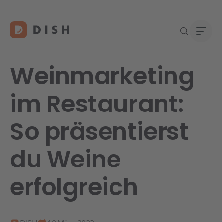
Weinmarketing
im Restaurant:
Gast
Über
So präsentierst
Neu a
Karri
DISH 
du Weine
Konta
erfolgreich
Re