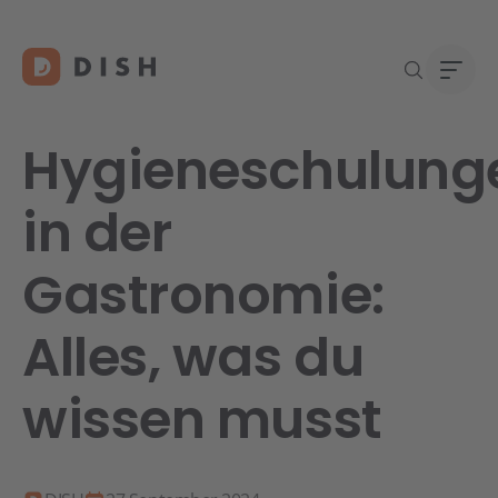
Hygieneschulung
in der
Gast
Über
Gastronomie:
Neu a
Karri
DISH 
Alles, was du
Konta
wissen musst
Re