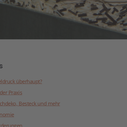
s
eldruck überhaupt?
der Praxis
ischdeko, Besteck und mehr
onomie
rderungen