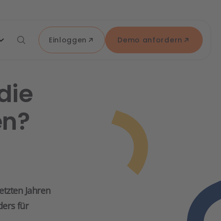
Einloggen
Demo anfordern
die
en?
etzten Jahren
ers für