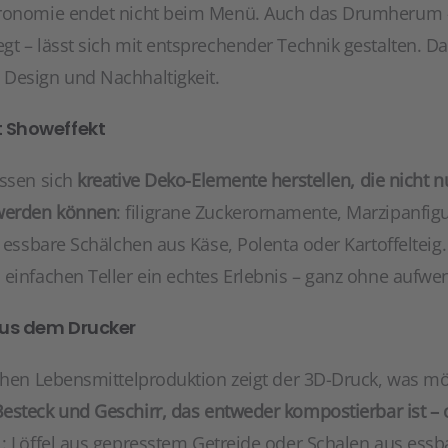
tronomie endet nicht beim Menü. Auch das Drumherum – 
gt – lässt sich mit entsprechender Technik gestalten. 
Design und Nachhaltigkeit.
t Showeffekt
assen sich
kreative Deko-Elemente herstellen, die nicht 
werden können
: filigrane Zuckerornamente, Marzipanfi
, essbare Schälchen aus Käse, Polenta oder Kartoffelteig
 einfachen Teller ein echtes Erlebnis – ganz ohne aufwe
aus dem Drucker
chen Lebensmittelproduktion zeigt der 3D-Druck, was mögl
esteck und Geschirr, das entweder kompostierbar ist – 
el: Löffel aus gepresstem Getreide oder Schalen aus ess