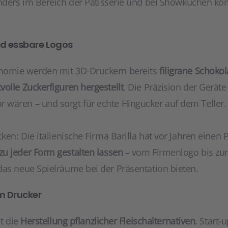
nders im Bereich der Patisserie und bei Showküchen k
d essbare Logos
nomie werden mit 3D-Druckern bereits
filigrane Schoko
olle Zuckerfiguren hergestellt
. Die Präzision der Geräte
wären – und sorgt für echte Hingucker auf dem Teller.
ken: Die italienische Firma Barilla hat vor Jahren einen 
u jeder Form gestalten lassen
– vom Firmenlogo bis zu
das neue Spielräume bei der Präsentation bieten.
m Drucker
st die
Herstellung pflanzlicher Fleischalternativen
. Start-