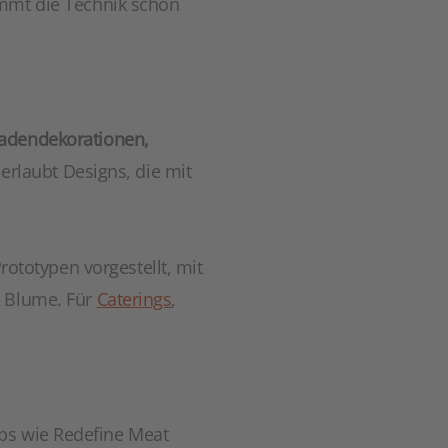
ommt die Technik schon
ladendekorationen,
 erlaubt Designs, die mit
Prototypen vorgestellt, mit
r Blume. Für
Caterings
,
ups wie Redefine Meat