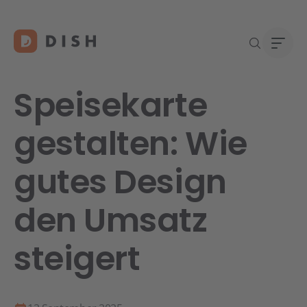
Speisekarte
gestalten: Wie
Re
Neu a
Über
gutes Design
DISH 
Karri
Konta
den Umsatz
steigert