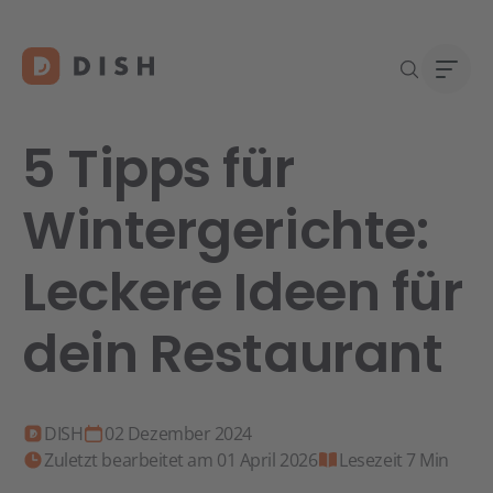
5 Tipps für
Wintergerichte:
Gast
Über
Leckere Ideen für
Neu a
Karri
DISH 
dein Restaurant
Konta
Re
DISH
02 Dezember 2024
Zuletzt bearbeitet am 01 April 2026
Lesezeit 7 Min