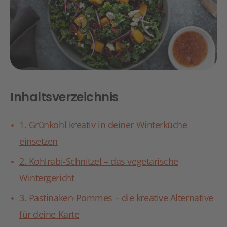
Inhaltsverzeichnis
1. Grünkohl kreativ in deiner Winterküche
einsetzen
2. Kohlrabi-Schnitzel – das vegetarische
Wintergericht
3. Pastinaken-Pommes – die kreative Alternative
für deine Karte