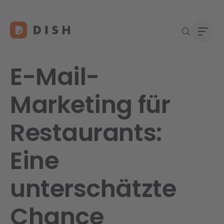
E-Mail-
Marketing für
Re
Neu a
Über
Restaurants:
DISH 
Karri
Konta
Eine
unterschätzte
Chance