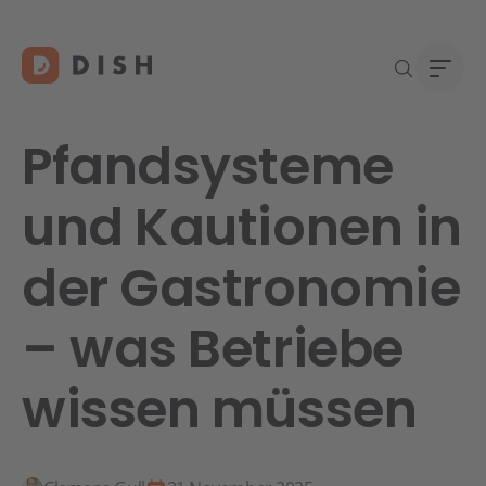
Pfandsysteme
und Kautionen in
Gast
Über
der Gastronomie
Neu a
Karri
DISH 
– was Betriebe
Konta
wissen müssen
Re