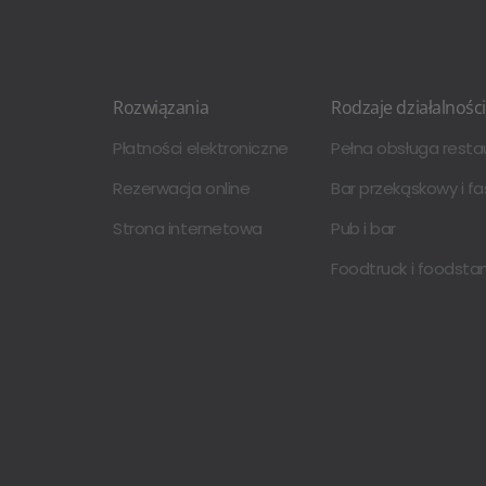
Rozwiązania
Rodzaje działalności
Płatności elektroniczne
Pełna obsługa resta
Rezerwacja online
Bar przekąskowy i fa
Strona internetowa
Pub i bar
Foodtruck i foodsta