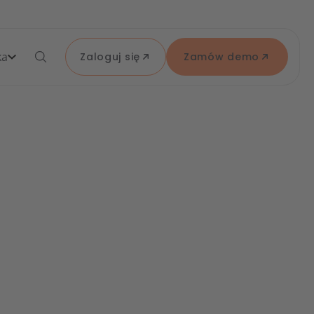
ka
Zaloguj się
Zamów demo