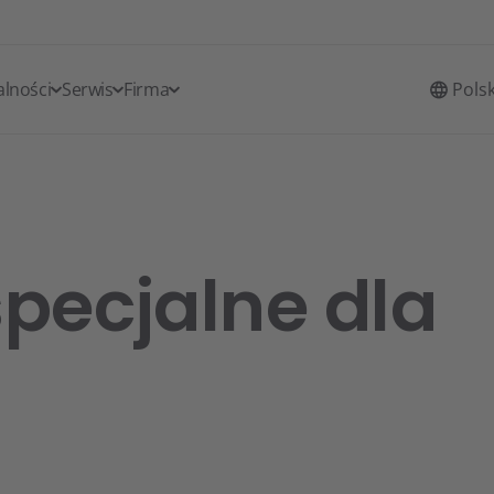
alności
Serwis
Firma
Pols
pecjalne dla