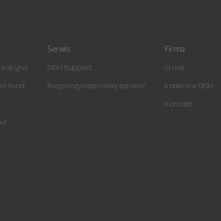
Serwis
Firma
uracyjna
DISH Support
O nas
st food
Rozpoczynasz nowy biznes?
Kariera w DISH
Kontakt
nd