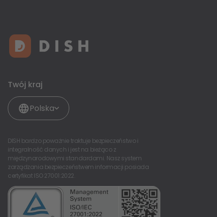
Twój kraj
Polska
DISH bardzo poważnie traktuje bezpieczeństwo i
integralność danych i jest na bieżąco z
międzynarodowymi standardami. Nasz system
zarządzania bezpieczeństwem informacji posiada
certyfikat ISO 27001:2022.