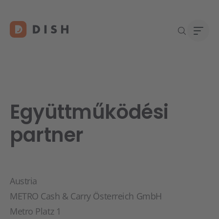
Együttműködési
Új vál
O na
DISH 
Karri
partner
konta
Austria
METRO Cash & Carry Österreich GmbH
Metro Platz 1