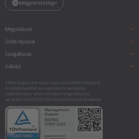
Magyarország
Megoldások
Online foglalás
Üzleti típusok
Online rendelés
Teljes körű szolgáltatást nyújtó étterem
Szolgáltatás
DISH Website
Snack bár és gyorsétterem
DISH ügyfélszolgálat
Vállalat
Kocsmák és bárok
Új vállalkozást indít?
O nama
Ételkamion és ételstand
A DISH nagyon komolyan veszi az adatbiztonságot és
Karrier a DISH-nél
az adatintegritást, és naprakész a nemzetközi
szabványokkal. Információbiztonsági irányítási
kontakt
rendszerünk ISO 27001:2022 tanúsítvánnyal rendelkezik.