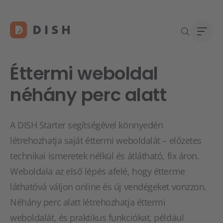
Éttermi weboldal
néhány perc alatt
Új vál
O na
A DISH Starter segítségével könnyedén
DISH 
Karri
létrehozhatja saját éttermi weboldalát – előzetes
konta
technikai ismeretek nélkül és átlátható, fix áron.
Weboldala az első lépés afelé, hogy étterme
láthatóvá váljon online és új vendégeket vonzzon.
Néhány perc alatt létrehozhatja éttermi
weboldalát, és praktikus funkciókat, például