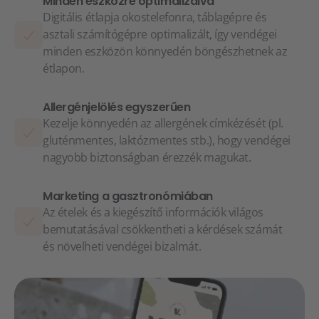
Minden eszközre optimalizálva
Digitális étlapja okostelefonra, táblagépre és
asztali számítógépre optimalizált, így vendégei
minden eszközön könnyedén böngészhetnek az
étlapon.
Allergénjelölés egyszerűen
Kezelje könnyedén az allergének címkézését (pl.
gluténmentes, laktózmentes stb.), hogy vendégei
nagyobb biztonságban érezzék magukat.
Marketing a gasztronómiában
Az ételek és a kiegészítő információk világos
bemutatásával csökkentheti a kérdések számát
és növelheti vendégei bizalmát.