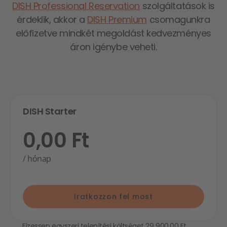
DISH Professional Reservation
szolgáltatások is
érdeklik, akkor a
DISH Premium
csomagunkra
előfizetve mindkét megoldást kedvezményes
áron igénybe veheti.
DISH Starter
0,00 Ft
/ hónap
Iratkozzon fel most
Fizessen egyszeri telepítési költséget 29 900,00 Ft