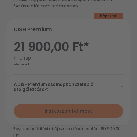
*Az árak áfát nem tartalmaznak.
Népszerű
DISH Premium
21 900,00 Ft*
/ hónap
áfa nélkül
A DISH Premium csomagban szereplő
szolgáltatások:
Iratkozzon fel most
Egyszeri beállítási díj új szerződések esetén: 99 900,00
Ft*.