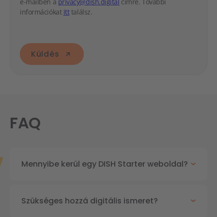
e-mailben a
privacy@dish.digital
címre. További
információkat
itt
találsz.
Küldés
FAQ
Mennyibe kerül egy DISH Starter weboldal?
Szükséges hozzá digitális ismeret?