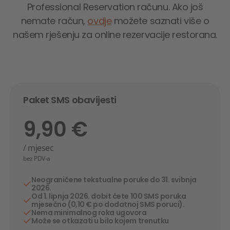
Professional Reservation računu. Ako još
nemate račun,
ovdje
možete saznati više o
našem rješenju za online rezervacije restorana.
Paket SMS obavijesti
9,90 €
/ mjesec
bez PDV-a
Neograničene tekstualne poruke do 31. svibnja
2026.
Od 1. lipnja 2026. dobit ćete 100 SMS poruka
mjesečno (0,10 € po dodatnoj SMS poruci).
Nema minimalnog roka ugovora
Može se otkazati u bilo kojem trenutku