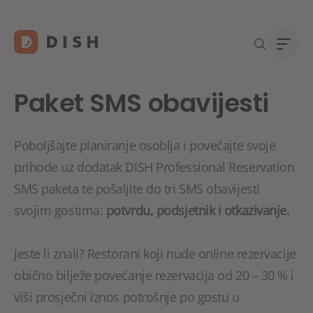
Paket SMS obavijesti
Poboljšajte planiranje osoblja i povećajte svoje
Pokre
O na
prihode uz dodatak DISH Professional Reservation
Podrš
Karij
SMS paketa te pošaljite do tri SMS obavijesti
Konta
svojim gostima:
potvrdu, podsjetnik i otkazivanje.
Jeste li znali? Restorani koji nude online rezervacije
obično bilježe povećanje rezervacija od 20 – 30 % i
viši prosječni iznos potrošnje po gostu u