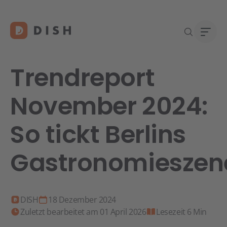
Trendreport
November 2024:
Gast
Über
So tickt Berlins
Neu a
Karri
DISH 
Gastronomieszen
Konta
Re
DISH
18 Dezember 2024
Zuletzt bearbeitet am 01 April 2026
Lesezeit 6 Min