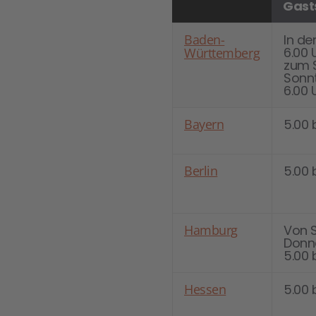
Gast
Baden-
In de
6.00 
Württemberg
zum 
Sonnt
6.00 
Bayern
5.00 
Berlin
5.00 
Hamburg
Von 
Donn
5.00 
Hessen
5.00 