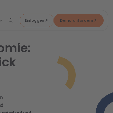
Einloggen
Demo anfordern
omie:
ick
en
nd