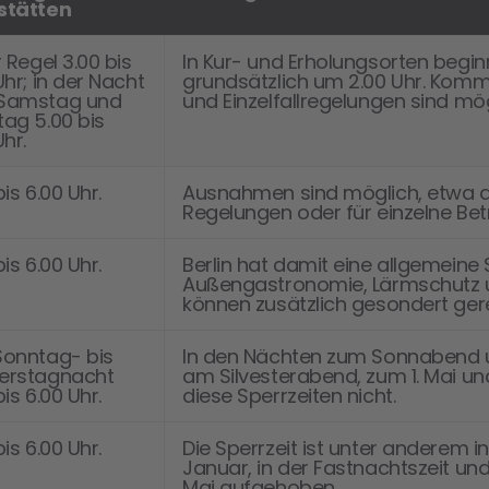
stätten
r Regel 3.00 bis
In Kur- und Erholungsorten beginn
Uhr; in der Nacht
grundsätzlich um 2.00 Uhr. Ko
Samstag und
und Einzelfallregelungen sind mög
ag 5.00 bis
Uhr.
bis 6.00 Uhr.
Ausnahmen sind möglich, etwa 
Regelungen oder für einzelne Bet
bis 6.00 Uhr.
Berlin hat damit eine allgemeine S
Außengastronomie, Lärmschutz
können zusätzlich gesondert gere
Sonntag- bis
In den Nächten zum Sonnabend 
erstagnacht
am Silvesterabend, zum 1. Mai un
bis 6.00 Uhr.
diese Sperrzeiten nicht.
bis 6.00 Uhr.
Die Sperrzeit ist unter anderem i
Januar, in der Fastnachtszeit und
Mai aufgehoben.