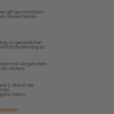
en gilt grundsätzlich
nnen abweichende
ag, zu gesetzlichen
stnachtsdienstag ist
e Sperrzeit aufgehoben.
nnen andere
nd 2. Mai ist die
mmte
gere Zeiten.
stätten