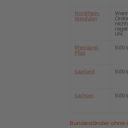
Nordrhein-
Wenn 
Ordn
Westfalen
nicht
regelt
Uhr.
Rheinland-
5.00 
Pfalz
Saarland
5.00 
Sachsen
5.00 
Bundesländer ohne a