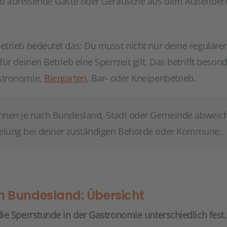
nd abreisende Gäste oder Geräusche aus dem Außenbere
trieb bedeutet das: Du musst nicht nur deine reguläre
ür deinen Betrieb eine Sperrzeit gilt. Das betrifft beson
stronomie,
Biergarten
, Bar- oder Kneipenbetrieb.
nnen je nach Bundesland, Stadt oder Gemeinde abweich
gelung bei deiner zuständigen Behörde oder Kommune.
h Bundesland: Übersicht
ie Sperrstunde in der Gastronomie unterschiedlich fest.