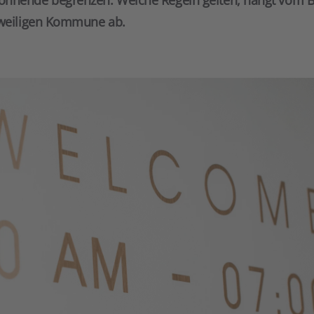
ohnende begrenzen. Welche Regeln gelten, hängt vom 
jeweiligen Kommune ab.