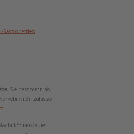
m Gastrobetrieb
ebe.
Sie bestimmt, ab
sverkehr mehr zulassen
tz
.
 Nacht können laute