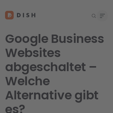
Google Business
Websites
Gast
Über
abgeschaltet –
Neu a
Karri
DISH 
Welche
Konta
Alternative gibt
Re
es?