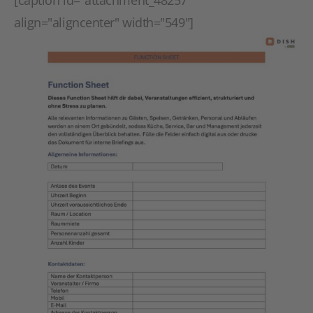
[caption id="attachment_48257"
align="aligncenter" width="549"]