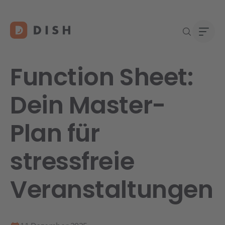
Function Sheet:
Dein Master-
Re
Neu a
Über
Plan für
DISH 
Karri
Konta
stressfreie
Veranstaltungen