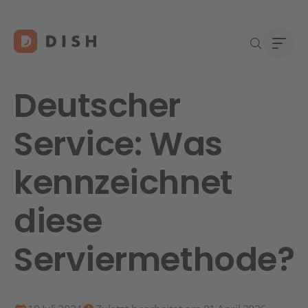
Deutscher
Service: Was
Re
Neu a
Über
kennzeichnet
DISH 
Karri
Konta
diese
Serviermethode?