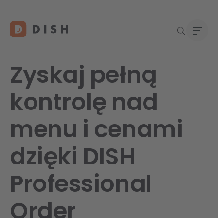
Zyskaj pełną
kontrolę nad
Rozpo
O na
menu i cenami
Pomo
Karie
Konta
dzięki DISH
Professional
Order