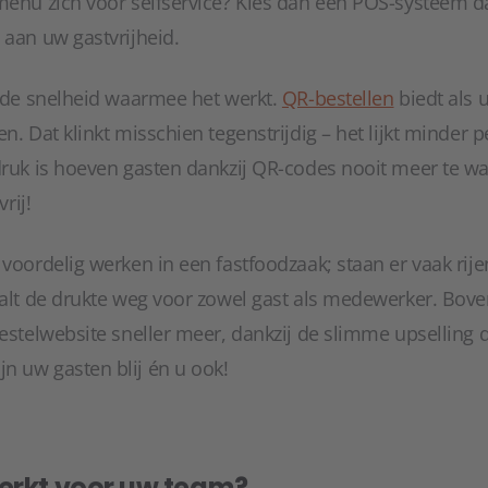
menu zich voor selfservice? Kies dan een POS-systeem da
 aan uw gastvrijheid.
j de snelheid waarmee het werkt.
QR-bestellen
biedt als 
n. Dat klinkt misschien tegenstrijdig – het lijkt minder 
 druk is hoeven gasten dankzij QR-codes nooit meer te 
vrij!
 voordelig werken in een fastfoodzaak; staan er vaak ri
aalt de drukte weg voor zowel gast als medewerker. Bove
bestelwebsite sneller meer, dankzij de slimme upselling d
n uw gasten blij én u ook!
erkt voor uw team?