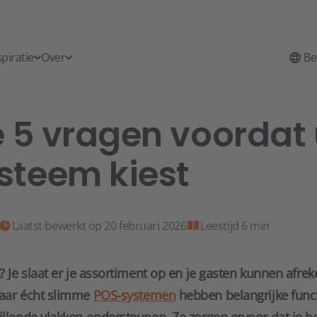
spiratie
Over
Be
e 5 vragen voordat
steem kiest
Laatst bewerkt op 20 februari 2026
Leestijd 6 min
k? Je slaat er je assortiment op en je gasten kunnen afre
Maar écht slimme
POS-systemen
hebben belangrijke funct