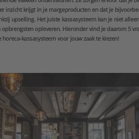
illende vlakken ondersteunen. Ze zorgen ervoor dat je be
 inzicht krijgt in je margeproducten en dat je bijvoorb
zij upselling. Het juiste kassasysteem kan je niet alleen 
 opbrengsten opleveren. Hieronder vind je daarom 5 vrag
le horeca-kassasysteem voor jouw zaak te kiezen!