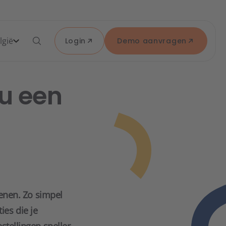
lgië
Login
Demo aanvragen
 u een
kenen. Zo simpel
ies die je