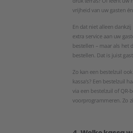
druk terras? Of leent uw 
vrijheid van uw gasten én
En dat niet alleen dankzi
extra service aan uw gaste
bestellen – maar als het
bestellen. Dat is juist gast
Zo kan een bestelzuil ook
kassa’s? Een bestelzuil h
via een bestelzuil of QR-
voorprogrammeren. Zo zij
4. Welke kassa w